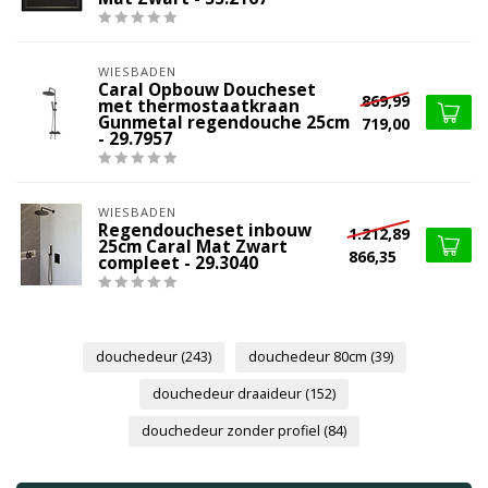
WIESBADEN
Caral Opbouw Doucheset
869,99
met thermostaatkraan
Gunmetal regendouche 25cm
719,00
- 29.7957
WIESBADEN
Regendoucheset inbouw
1.212,89
25cm Caral Mat Zwart
866,35
compleet - 29.3040
douchedeur
(243)
douchedeur 80cm
(39)
douchedeur draaideur
(152)
douchedeur zonder profiel
(84)