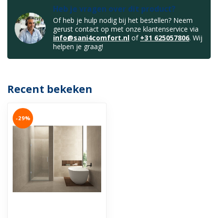
Heb je vragen over dit product?
Of heb je hulp nodig bij het bestellen? Neem
gerust contact op met onze klantenservice via
info@sani4comfort.nl
of
+31 625057806
. Wij
helpen je graag!
Recent bekeken
-29%