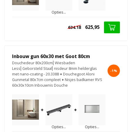
Opties...
625,95
634.18
Inbouw gun 60x30 met Goot 80cm
Douchedeur 80x200cm⎢Wiesbaden
Less⎢Geborsteld Staal⎢nisdeur 8mm helderglas
-1%
met nano-coating - 20.3388
+
Douchegoot Aloni
Gunmetal 80x7cm compleet
+
Nisjes badkamer RVS
60x30x10cm Inbouwnis Douche
+
+
Opties...
Opties...