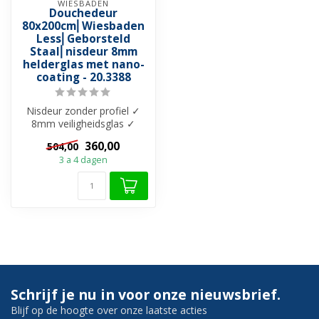
WIESBADEN
Douchedeur
80x200cm⎢Wiesbaden
Less⎢Geborsteld
Staal⎢nisdeur 8mm
helderglas met nano-
coating - 20.3388
Nisdeur zonder profiel ✓
8mm veiligheidsglas ✓
Helderglas met Nano-
360,00
504,00
Coating ✓ Muu...
3 a 4 dagen
Schrijf je nu in voor onze nieuwsbrief.
Blijf op de hoogte over onze laatste acties