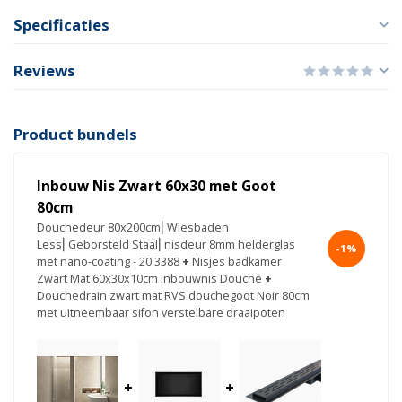
Specificaties
Reviews
Product bundels
Inbouw Nis Zwart 60x30 met Goot
80cm
Douchedeur 80x200cm⎢Wiesbaden
Less⎢Geborsteld Staal⎢nisdeur 8mm helderglas
-1%
met nano-coating - 20.3388
+
Nisjes badkamer
Zwart Mat 60x30x10cm Inbouwnis Douche
+
Douchedrain zwart mat RVS douchegoot Noir 80cm
met uitneembaar sifon verstelbare draaipoten
+
+