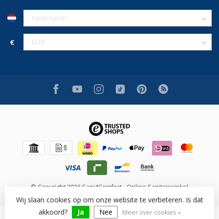
€
© Copyright 2026 Sani4Comfort - Online Sanitairwinkel
Wij slaan cookies op om onze website te verbeteren. Is dat
akkoord?
Ja
Nee
Meer over cookies »
Beoordeling op [review_system] voor [shop_name]: [rating]/10