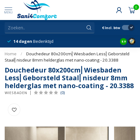
0
MENU
€
Incl. btw
14 dagen
Bedenktijd
Snelle &
8.9
Home
/
Douchedeur 80x200cm⎢Wiesbaden Less⎢Geborsteld
Staal⎢nisdeur 8mm helderglas met nano-coating - 20.3388
Douchedeur 80x200cm⎢Wiesbaden
Less⎢Geborsteld Staal⎢nisdeur 8mm
helderglas met nano-coating - 20.3388
(0)
WIESBADEN