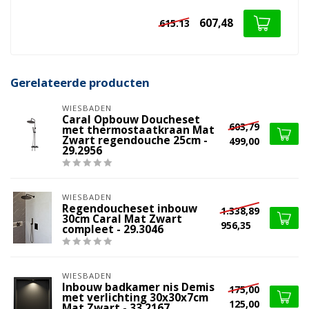
607,48
615.13
Gerelateerde producten
WIESBADEN
Caral Opbouw Doucheset
603,79
met thermostaatkraan Mat
Zwart regendouche 25cm -
499,00
29.2956
WIESBADEN
Regendoucheset inbouw
1.338,89
30cm Caral Mat Zwart
956,35
compleet - 29.3046
WIESBADEN
Inbouw badkamer nis Demis
175,00
met verlichting 30x30x7cm
125,00
Mat Zwart - 33.2167