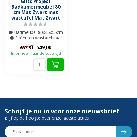
Gliss Project
Badkamermeubel 80
cm Mat Zwart met
wastafel Mat Zwart
⚫ Badmeubel 80x45x55cm
⚫ 3 Kleuren wastafel naar
keuze ⚫Kraangat naar
549,00
653,31
keuze ⚫ MD...
Informeer naar de Levertijd
Schrijf je nu in voor onze nieuwsbrief.
Blijf op de hoogte over onze laatste acties