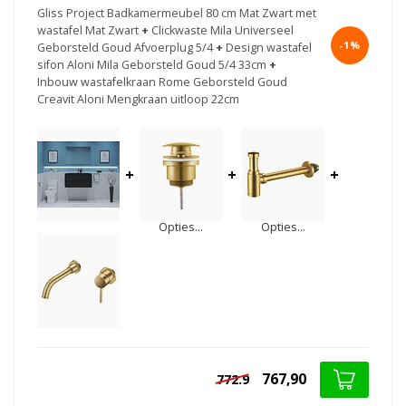
Gliss Project Badkamermeubel 80 cm Mat Zwart met
wastafel Mat Zwart
+
Clickwaste Mila Universeel
-1%
Geborsteld Goud Afvoerplug 5/4
+
Design wastafel
sifon Aloni Mila Geborsteld Goud 5/4 33cm
+
Inbouw wastafelkraan Rome Geborsteld Goud
Creavit Aloni Mengkraan uitloop 22cm
+
+
+
Opties...
Opties...
767,90
772.9