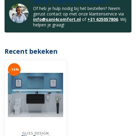
Heb je vragen over dit product?
Of heb je hulp nodig bij het bestellen? Neem
gerust contact op met onze klantenservice via
info@sani4comfort.nl
of
+31 625057806
. Wij
helpen je graag!
Recent bekeken
-16%
GLISS DESIGN