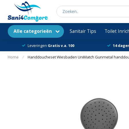
Alle categorieën
Sanitair Tips
Toilet Inri
Leveringen
Gratis v.a. 100
14 dage
Home
/
Handdoucheset Wiesbaden UniMatch Gunmetal handdouc