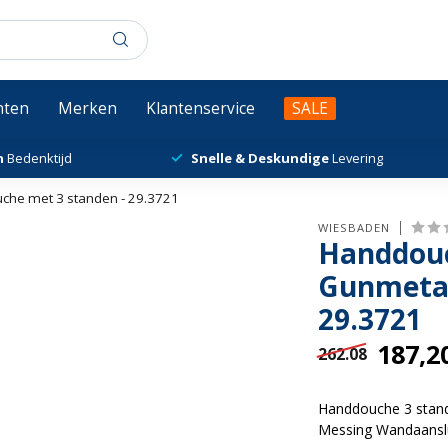
chten
Merken
Klantenservice
SALE
n
Bedenktijd
Snelle & Deskundige
Levering
he met 3 standen - 29.3721
WIESBADEN
Handdouc
Gunmetal
29.3721
187,2
262.08
Handdouche 3 stan
Messing Wandaanslu