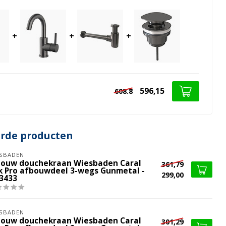
+
+
+
596,15
608.8
erde producten
SBADEN
bouw douchekraan Wiesbaden Caral
361,79
ik Pro afbouwdeel 3-wegs Gunmetal -
299,00
.3433
SBADEN
bouw douchekraan Wiesbaden Caral
301,29