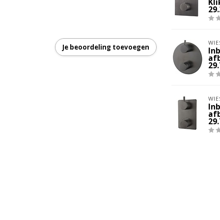
Kl
29
garantie
WIE
Je beoordeling toevoegen
In
af
29
WIE
In
af
29