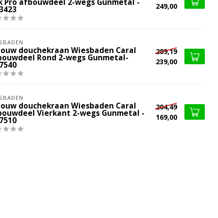
ik Pro afbouwdeel 2-wegs Gunmetal -
249,00
.3423
SBADEN
bouw douchekraan Wiesbaden Caral
289,19
bouwdeel Rond 2-wegs Gunmetal-
239,00
.7540
SBADEN
bouw douchekraan Wiesbaden Caral
204,49
bouwdeel Vierkant 2-wegs Gunmetal -
169,00
.7510