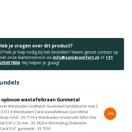
Heb je vragen over dit product?
Of heb je hulp nodig bij het bestellen? Neem gerust contact op
met onze klantenservice via
info@sani4comfort.nl
of
+31
625057806
. Wij helpen je graag!
undels
l opbouw wastafelkraan Gunmetal
set Wiesbaden UniMatch Gunmetal handdouche met 3
9.3721
+
Wiesbaden Caral wastafelkraan Gun Metal
-2%
tloop rond - 29.7114
+
Wiesbaden Universele Sifon Star
al 5/4" x 32 mm - 33.7429
+
Afvoerplug Clickwaste
aral 5/4" gunmetal - 33.7010