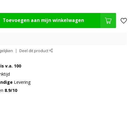
Toevoegen aan mijn winkelwagen
elijken
Deel dit product
is v.a. 100
ktijd
undige
Levering
gen
8.9/10