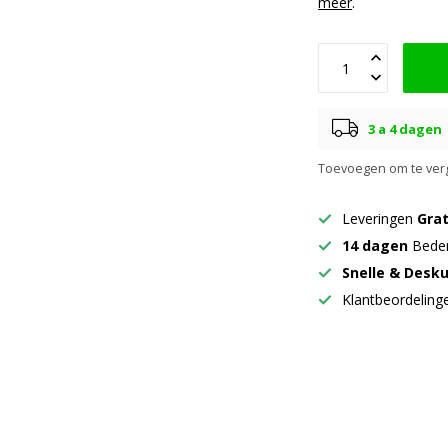
meer
.
3 a 4 dagen
Toevoegen om te verg
Leveringen
Grat
14 dagen
Beden
Snelle & Desk
Klantbeordelin