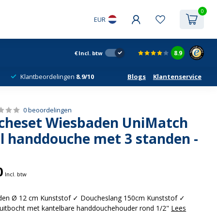
0
EUR
8.9
€
Incl. btw
Klantbeordelingen
8.9/10
Blogs
Klantenservice
0 beoordelingen
heset Wiesbaden UniMatch
 handdouche met 3 standen -
0
Incl. btw
den Ø 12 cm Kunststof ✓ Doucheslang 150cm Kunststof ✓
itbocht met kantelbare handdouchehouder rond 1/2"
Lees