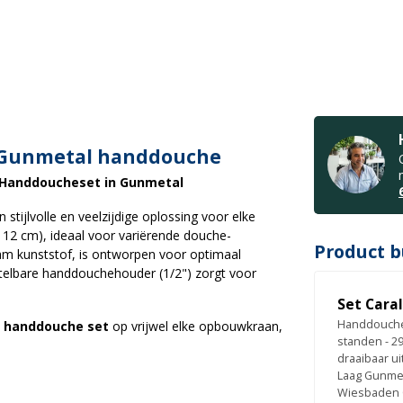
 Gunmetal handdouche
 Handdoucheset in Gunmetal
stijlvolle en veelzijdige oplossing voor elke
 12 cm), ideaal voor variërende douche-
Product b
m kunststof, is ontworpen voor optimaal
elbare handdouchehouder (1/2") zorgt voor
Set Cara
Handdouche
e
handdouche set
op vrijwel elke opbouwkraan,
standen - 2
draaibaar ui
Laag Gunmet
Wiesbaden C