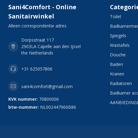
Sani4Comfort - Online
Categori
Sanitairwinkel
Toilet
Alleen correspondentie adres
Badkamermeu
Spiegels
Dorpsstraat 117
Wastafels
2903LA Capelle aan den Ijssel
the Netherlands
Douche
Baden
+31 625057806
Kranen
Radiatoren
sani4comfort@gmail.com
Badkamer acc
KVK nummer:
70800006
AANBIEDING
btw-nummer:
NL002447966B86