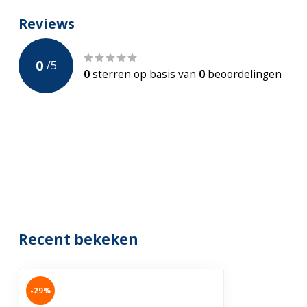
Montage
Opbouw
Reviews
Garantie
5-jaar Fabrieks
0
/
5
0
sterren op basis van
0
beoordelingen
Recent bekeken
-29%