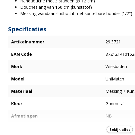
Handdouche met 3 standen (Ø 12 cm)
Doucheslang van 150 cm (kunststof)
Messing wandaansluitbocht met kantelbare houder (1/2")
Specificaties
Artikelnummer
29.3721
EAN Code
872121410152
Merk
Wiesbaden
Model
UniMatch
Materiaal
Messing + Kun
Kleur
Gunmetal
Afmetingen
NB
Onderdelen
Handdouche 3 
Bekijk alles