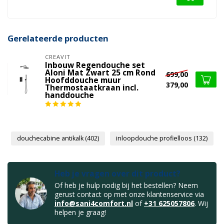
Gerelateerde producten
CREAVIT
Inbouw Regendouche set
Aloni Mat Zwart 25 cm Rond
699,00
Hoofddouche muur
379,00
Thermostaatkraan incl.
handdouche
douchecabine antikalk
(402)
inloopdouche profielloos
(132)
Heb je vragen over dit product?
Of heb je hulp nodig bij het bestellen? Neem
gerust contact op met onze klantenservice via
info@sani4comfort.nl
of
+31 625057806
. Wij
helpen je graag!