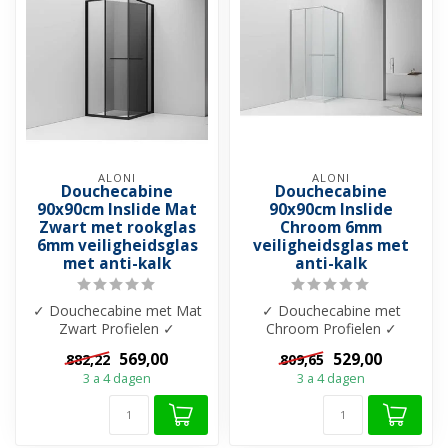
ALONI
ALONI
Douchecabine
Douchecabine
90x90cm Inslide Mat
90x90cm Inslide
Zwart met rookglas
Chroom 6mm
6mm veiligheidsglas
veiligheidsglas met
met anti-kalk
anti-kalk
✓ Douchecabine met Mat
✓ Douchecabine met
Zwart Profielen ✓
Chroom Profielen ✓
Douchedeur met schuif
Douchedeur met schuif
569,00
529,00
882,22
809,65
functie - Opent n...
functie - Opent naar...
3 a 4 dagen
3 a 4 dagen