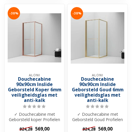
-38%
-38%
ALONI
ALONI
Douchecabine
Douchecabine
90x90cm Inslide
90x90cm Inslide
Geborsteld Koper 6mm
Geborsteld Goud 6mm
veiligheidsglas met
veiligheidsglas met
anti-kalk
anti-kalk
✓ Douchecabine met
✓ Douchecabine met
Geborsteld koper Profielen
Geborsteld Goud Profielen
✓ Douchedeur met schuif
✓ Douchedeur met schuif
569,00
569,00
924,28
924,28
functie - ...
functie - O...