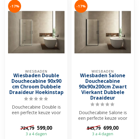
-17%
-17%
WIESBADEN
WIESBADEN
Wiesbaden Double
Wiesbaden Salone
Douchecabine 90x90
Douchecabine
cm Chroom Dubbele
90x90x200cm Zwart
Draaideur Hoekinstap
Vierkant Dubbele
Draaideur
Douchecabine Double is
een perfecte keuze voor
Douchecabine Salone is
wie op zoek is naar een
een perfecte keuze voor
ruime, st...
wie op zoek is naar een
599,00
699,00
724,79
845,79
ruime, st...
3 a 4 dagen
3 a 4 dagen