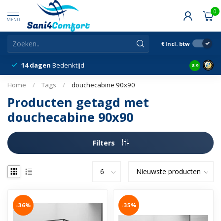
0
MENU
€
Incl. btw
14 dagen
Bedenktijd
Snelle &
8.9
Home
/
Tags
/
douchecabine 90x90
Producten getagd met
douchecabine 90x90
Filters
-36%
-35%