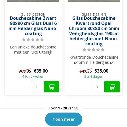
GLISS DESIGN
GLISS DESIGN
Douchecabine Zwart
Gliss Douchecabine
90x90 cm Gliss Dual 6
Kwartrond Opal
mm Helder glas Nano-
Chroom 80x80 cm 5mm
coating
Veiligheidsglas 190cm
helderglas met Nano-
coating
Een unieke douchecabine
met een luxe uiterlijk
dankzij de robuuste
Kwartronde Douchecabine
profielen in ...
✔️ 5mm Helderglas ✔️
Nano-coating ✔️ Zwarte
635,00
535,00
768,35
647,35
profielen ✔️...
4 tot 6 weken
3 a 4 dagen
Toon
1
-
20
van 58
Toon meer