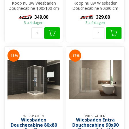
Koop nu uw Wiesbaden
Koop nu uw Wiesbaden
Douchecabine 100x100 cm
Douchecabine 90x90 cm
Eco Chroom Vierkant
Eco Chroom Vierkant
349,00
329,00
422,29
398,09
Schuifdeur Hoek...
Schuifdeur Hoekin...
3 a 4 dagen
3 a 4 dagen
-15%
-17%
WIESBADEN
WIESBADEN
Wiesbaden
Wiesbaden Entra
Douchecabine 80x80
Douchecabine 90x90