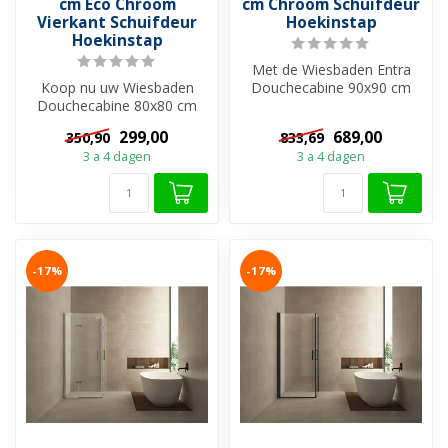
cm Eco Chroom
cm Chroom Schuifdeur
Vierkant Schuifdeur
Hoekinstap
Hoekinstap
Met de Wiesbaden Entra
Koop nu uw Wiesbaden
Douchecabine 90x90 cm
Douchecabine 80x80 cm
Chroom Schuifdeur
Eco Chroom Vierkant
Hoekinstap haal j...
299,00
689,00
350,90
833,69
Schuifdeur Hoekin...
3 a 4 dagen
3 a 4 dagen
-17%
-17%