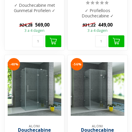
✓ Douchecabine met
Gunmetal Profielen ✓
✓ Profielloos
Douchedeur met schuif
Douchecabine ✓
functie - Opent na...
Douchedeur draaideur ✓
569,00
449,00
924,28
931,22
8mm veiliegheidsglas ✓
3 a 4 dagen
3 a 4 dagen
Antik...
-48%
-56%
ALONI
ALONI
Douchecabine
Douchecabine