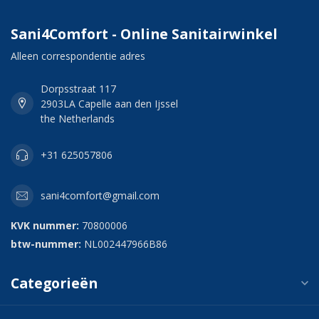
Sani4Comfort - Online Sanitairwinkel
Alleen correspondentie adres
Dorpsstraat 117
2903LA Capelle aan den Ijssel
the Netherlands
+31 625057806
sani4comfort@gmail.com
KVK nummer:
70800006
btw-nummer:
NL002447966B86
Categorieën