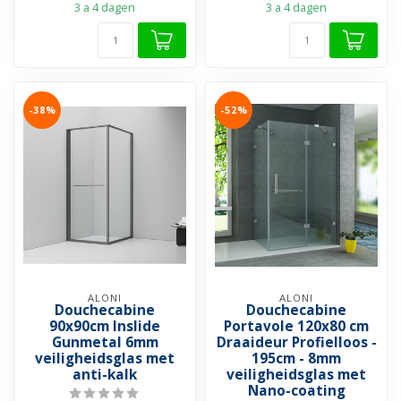
3 a 4 dagen
3 a 4 dagen
-38%
-52%
ALONI
ALONI
Douchecabine
Douchecabine
90x90cm Inslide
Portavole 120x80 cm
Gunmetal 6mm
Draaideur Profielloos -
veiligheidsglas met
195cm - 8mm
anti-kalk
veiligheidsglas met
Nano-coating