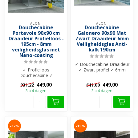
ALONI
ALONI
Douchecabine
Douchecabine
Portavole 90x90 cm
Galonero 90x90 Mat
Draaideur Profielloos -
Zwart Draaideur 6mm
195cm - 8mm
Veiligheidsglas Anti-
veiligheidsglas met
kalk 190cm
Nano-coating
✓ Douchecabine Draaideur
✓ Profielloos
✓ Zwart profiel ✓ 6mm
Douchecabine ✓
Veiligheidsglas ✓ Anti-Kalk
Douchedeur draaideur ✓
✓ Hel...
449,00
449,00
931,22
641,00
8mm veiliegheidsglas ✓
3 a 4 dagen
3 a 4 dagen
Antik...
-32%
-15%