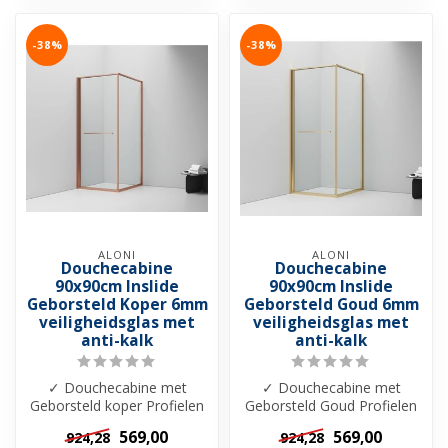
-38%
-38%
ALONI
ALONI
Douchecabine
Douchecabine
90x90cm Inslide
90x90cm Inslide
Geborsteld Koper 6mm
Geborsteld Goud 6mm
veiligheidsglas met
veiligheidsglas met
anti-kalk
anti-kalk
✓ Douchecabine met
✓ Douchecabine met
Geborsteld koper Profielen
Geborsteld Goud Profielen
✓ Douchedeur met schuif
✓ Douchedeur met schuif
569,00
569,00
924,28
924,28
functie - ...
functie - O...