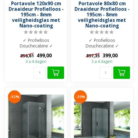
Portavole 120x90 cm
Portavole 80x80 cm
Draaideur Profielloos -
Draaideur Profielloos -
195cm - 8mm
195cm - 8mm
veiligheidsglas met
veiligheidsglas met
Nano-coating
Nano-coating
✓ Profielloos
✓ Profielloos
Douchecabine ✓
Douchecabine ✓
Douchedeur draaideur ✓
Douchedeur draaideur ✓
499,00
399,00
956,61
897,35
8mm veiliegheidsglas ✓
8mm veiliegheidsglas ✓
3 a 4 dagen
3 a 4 dagen
Antik...
Antik...
-52%
-30%