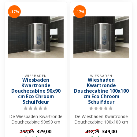
-17%
-17%
WIESBADEN
WIESBADEN
Wiesbaden
Wiesbaden
Kwartronde
Kwartronde
Douchecabine 90x90
Douchecabine 100x100
cm Eco Chroom
cm Eco Chroom
Schuifdeur
Schuifdeur
De Wiesbaden Kwartronde
De Wiesbaden Kwartronde
Douchecabine 90x90 cm
Douchecabine 100x100 cm
Eco is een uitstekende
Eco is een uitstekende
329,00
349,00
398,09
422,29
keuze voor ...
keuze voo...