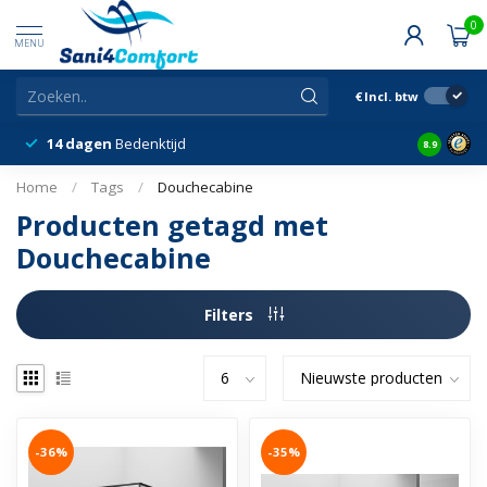
0
MENU
€
Incl. btw
14 dagen
Bedenktijd
Snelle &
8.9
Home
/
Tags
/
Douchecabine
Producten getagd met
Douchecabine
Filters
-36%
-35%