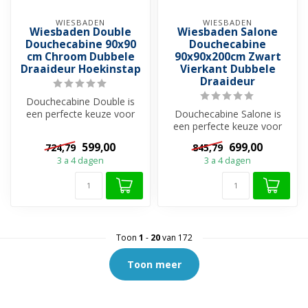
WIESBADEN
WIESBADEN
Wiesbaden Double
Wiesbaden Salone
Douchecabine 90x90
Douchecabine
cm Chroom Dubbele
90x90x200cm Zwart
Draaideur Hoekinstap
Vierkant Dubbele
Draaideur
Douchecabine Double is
een perfecte keuze voor
Douchecabine Salone is
wie op zoek is naar een
een perfecte keuze voor
ruime, st...
wie op zoek is naar een
599,00
699,00
724,79
845,79
ruime, st...
3 a 4 dagen
3 a 4 dagen
Toon
1
-
20
van 172
Toon meer