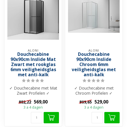
ALONI
ALONI
Douchecabine
Douchecabine
90x90cm Inslide Mat
90x90cm Inslide
Zwart met rookglas
Chroom 6mm
6mm veiligheidsglas
veiligheidsglas met
met anti-kalk
anti-kalk
✓ Douchecabine met Mat
✓ Douchecabine met
Zwart Profielen ✓
Chroom Profielen ✓
Douchedeur met schuif
Douchedeur met schuif
569,00
529,00
882,22
809,65
functie - Opent n...
functie - Opent naar...
3 a 4 dagen
3 a 4 dagen