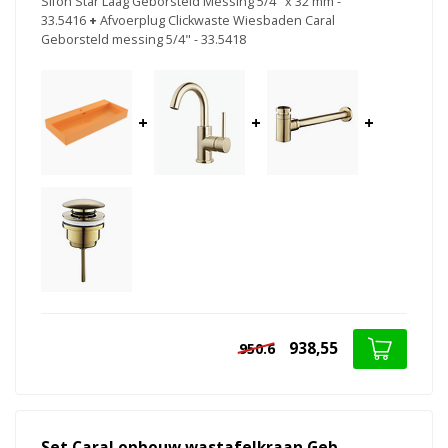
Sifon Star Laag Geborsteld Messing 5/4" x 32 mm -
33.5416
+
Afvoerplug Clickwaste Wiesbaden Caral
Geborsteld messing 5/4" - 33.5418
+
+
+
938,55
950.6
Set Caral opbouw wastafelkraan Geb.