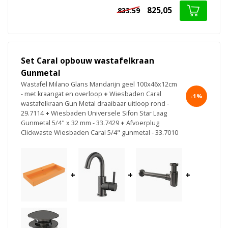
825,05
833.59
Set Caral opbouw wastafelkraan
Gunmetal
Wastafel Milano Glans Mandarijn geel 100x46x12cm
- met kraangat en overloop
+
Wiesbaden Caral
-1%
wastafelkraan Gun Metal draaibaar uitloop rond -
29.7114
+
Wiesbaden Universele Sifon Star Laag
Gunmetal 5/4" x 32 mm - 33.7429
+
Afvoerplug
Clickwaste Wiesbaden Caral 5/4" gunmetal - 33.7010
+
+
+