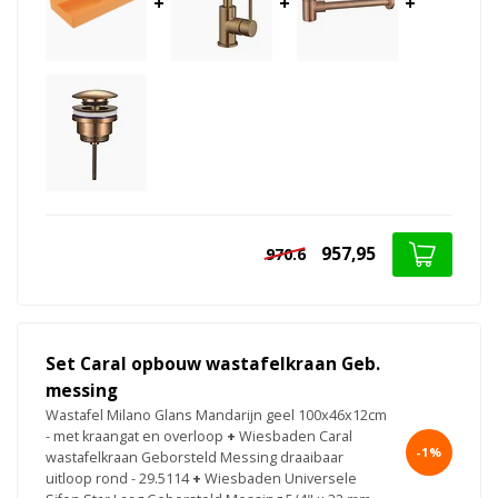
+
+
+
957,95
970.6
Set Caral opbouw wastafelkraan Geb.
messing
Wastafel Milano Glans Mandarijn geel 100x46x12cm
- met kraangat en overloop
+
Wiesbaden Caral
-1%
wastafelkraan Geborsteld Messing draaibaar
uitloop rond - 29.5114
+
Wiesbaden Universele