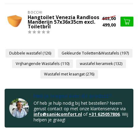
BOCCHI
Hangtoilet Venezia Randloos
603,00
Manderijn 57x36x35cm excl.
499,00
Toiletbril
Dubbele wastafel
(126)
Gekleurde Toiletten&Wastafels
(197)
Vrijhangende Wastafels
(110)
wastafel keramiek
(132)
Wastafel met kraangat
(276)
Heb je vragen over dit product?
Of heb je hulp nodig bij het bestellen? Neem
gerust contact op met onze klantenservice via
info@sani4comfort.nl
of
+31 625057806
. Wij
helpen je graag!