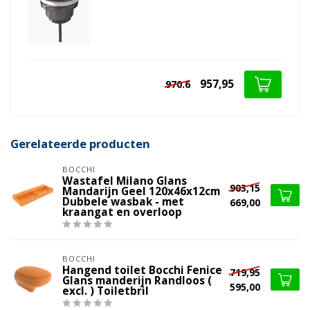
957,95
970.6
Gerelateerde producten
BOCCHI
Wastafel Milano Glans
903,15
Mandarijn Geel 120x46x12cm
Dubbele wasbak - met
669,00
kraangat en overloop
BOCCHI
Hangend toilet Bocchi Fenice
719,95
Glans manderijn Randloos (
595,00
excl. ) Toiletbril