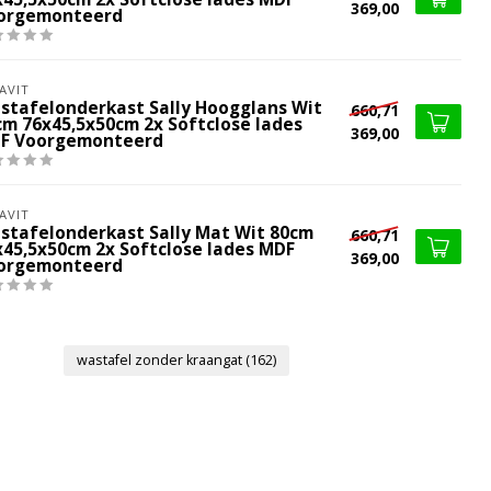
369,00
orgemonteerd
AVIT
stafelonderkast Sally Hoogglans Wit
660,71
cm 76x45,5x50cm 2x Softclose lades
369,00
F Voorgemonteerd
AVIT
stafelonderkast Sally Mat Wit 80cm
660,71
x45,5x50cm 2x Softclose lades MDF
369,00
orgemonteerd
wastafel zonder kraangat
(162)