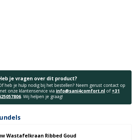
Heb je vragen over dit product?
Of heb je hulp nodig bij het bestellen? Neem gerust contact op
met onze klantenservice via
info@sani4comfort.nl
of
+31
625057806
. Wij helpen je graag!
undels
uw Wastafelkraan Ribbed Goud