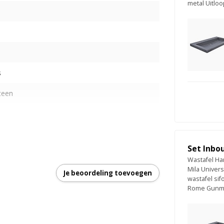
metal Uitlo
s
teen
Set Inbo
Wastafel Ha
Mila Univer
Je beoordeling toevoegen
wastafel sif
Rome Gunmet