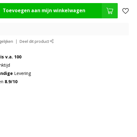
Toevoegen aan mijn winkelwagen
elijken
Deel dit product
is v.a. 100
ktijd
undige
Levering
gen
8.9/10