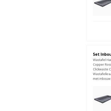
Set Inbo
Wastafel Ha
Copper Rosi
Clickwaste 
Wastafelkra
met inbouw