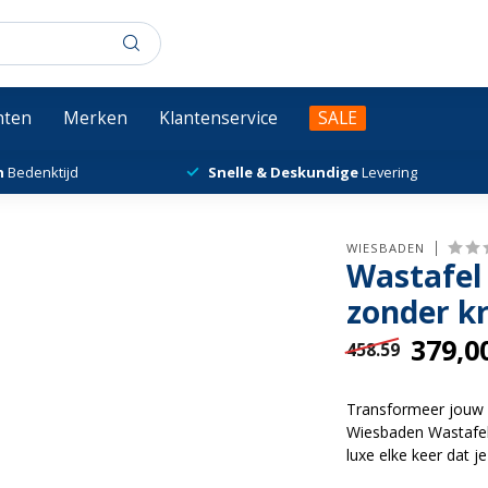
chten
Merken
Klantenservice
SALE
n
Bedenktijd
Snelle & Deskundige
Levering
WIESBADEN
Wastafel
zonder k
379,0
458.59
Transformeer jouw 
Wiesbaden Wastafel
luxe elke keer dat 