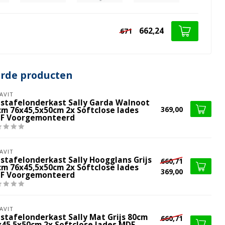
662,24
671
erde producten
AVIT
stafelonderkast Sally Garda Walnoot
369,00
cm 76x45,5x50cm 2x Softclose lades
F Voorgemonteerd
AVIT
stafelonderkast Sally Hoogglans Grijs
660,71
cm 76x45,5x50cm 2x Softclose lades
369,00
F Voorgemonteerd
AVIT
stafelonderkast Sally Mat Grijs 80cm
660,71
x45,5x50cm 2x Softclose lades MDF