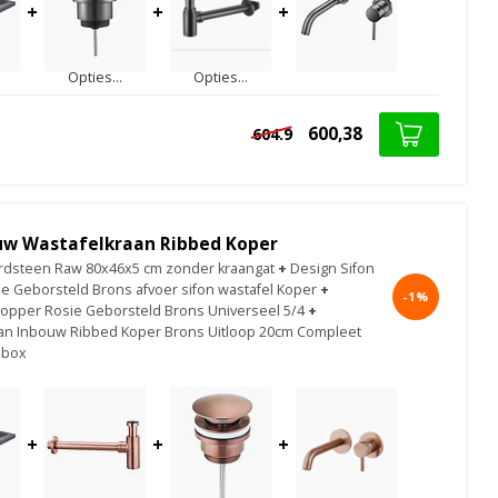
+
+
+
Opties...
Opties...
600,38
604.9
uw Wastafelkraan Ribbed Koper
rdsteen Raw 80x46x5 cm zonder kraangat
+
Design Sifon
e Geborsteld Brons afvoer sifon wastafel Koper
+
-1%
Copper Rosie Geborsteld Brons Universeel 5/4
+
an Inbouw Ribbed Koper Brons Uitloop 20cm Compleet
 box
+
+
+