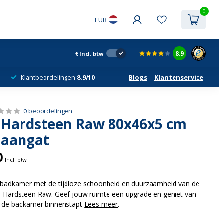
0
EUR
8.9
€
Incl. btw
Klantbeordelingen
8.9/10
Blogs
Klantenservice
0 beoordelingen
 Hardsteen Raw 80x46x5 cm
raangat
0
Incl. btw
badkamer met de tijdloze schoonheid en duurzaamheid van de
 Hardsteen Raw. Geef jouw ruimte een upgrade en geniet van
je de badkamer binnenstapt
Lees meer
.