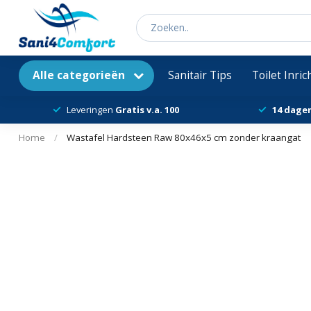
Alle categorieën
Sanitair Tips
Toilet Inri
Leveringen
Gratis v.a. 100
14 dage
Home
/
Wastafel Hardsteen Raw 80x46x5 cm zonder kraangat