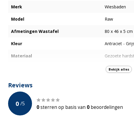
Merk
Wiesbaden
Model
Raw
Afmetingen Wastafel
80 x 46 x 5 cm
Kleur
Antraciet - Grij
Materiaal
Gezoete hards
Kraangat
Bekijk alles
Overloop
Reviews
Met waste
0
/
5
Met kraan
0
sterren op basis van
0
beoordelingen
Incl. sifon
Gewicht
89 kg