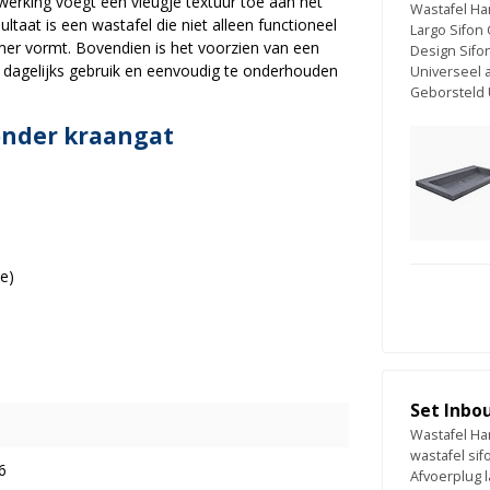
werking voegt een vleugje textuur toe aan het
Wastafel Ha
ltaat is een wastafel die niet alleen functioneel
Largo Sifon
mer vormt. Bovendien is het voorzien van een
Design Sifo
dagelijks gebruik en eenvoudig te onderhouden
Universeel 
Geborsteld 
onder kraangat
e)
Set Inbo
Wastafel Ha
wastafel sif
6
Afvoerplug l