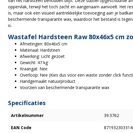
van het hardsteen behouden blijft. Deze subtiel opgeschuurde af
oppervlak, terwijl het toch zacht en aangenaam aanvoelt. Het resu
is, maar ook een visueel aantrekkelijke toevoeging aan je badka
beschermende transparante wax, waardoor het bestand is tegen 
is.
Wastafel Hardsteen Raw 80x46x5 cm z
Afmetingen: 80x46x5 cm
Materiaal: Hardsteen
Afwerking: Licht gezoet
Gewicht: 47 kg
Kraangat: Nee
Overloop: Nee (Kies dus voor een waste zonder click functi
Handgemaakt natuurproduct
Voorzien van beschermende transparante wax
Specificaties
Artikelnummer
39.3762
EAN Code
871932303314