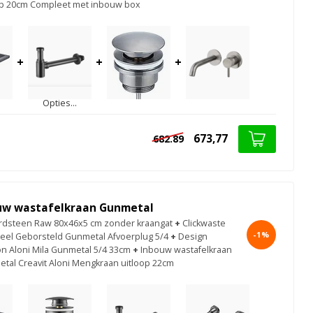
op 20cm Compleet met inbouw box
+
+
+
Opties...
673,77
682.89
uw wastafelkraan Gunmetal
rdsteen Raw 80x46x5 cm zonder kraangat
+
Clickwaste
-1%
seel Geborsteld Gunmetal Afvoerplug 5/4
+
Design
on Aloni Mila Gunmetal 5/4 33cm
+
Inbouw wastafelkraan
al Creavit Aloni Mengkraan uitloop 22cm