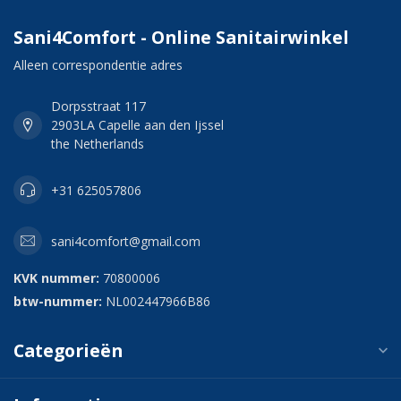
Sani4Comfort - Online Sanitairwinkel
Alleen correspondentie adres
Dorpsstraat 117
2903LA Capelle aan den Ijssel
the Netherlands
+31 625057806
sani4comfort@gmail.com
KVK nummer:
70800006
btw-nummer:
NL002447966B86
Categorieën