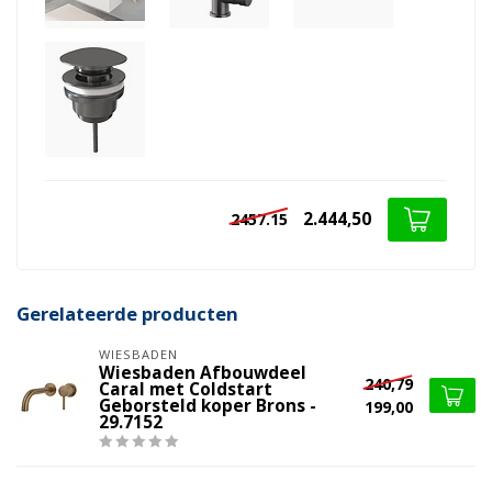
2.444,50
2457.15
Gerelateerde producten
WIESBADEN
Wiesbaden Afbouwdeel
240,79
Caral met Coldstart
Geborsteld koper Brons -
199,00
29.7152