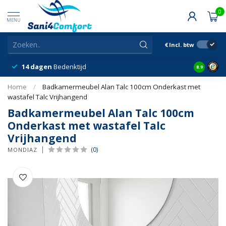
0
MENU
€
Incl. btw
14 dagen
Bedenktijd
Snelle &
8.9
Home
/
Badkamermeubel Alan Talc 100cm Onderkast met
wastafel Talc Vrijhangend
Badkamermeubel Alan Talc 100cm
Onderkast met wastafel Talc
Vrijhangend
(0)
MONDIAZ