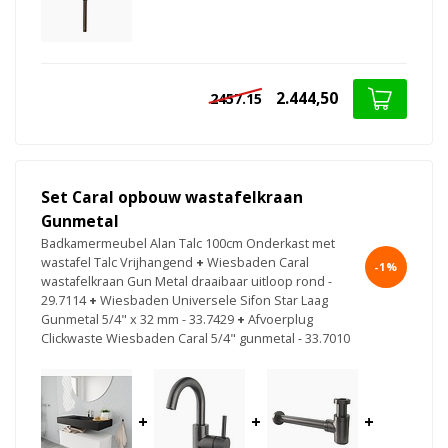
2.444,50
2457.15
Set Caral opbouw wastafelkraan
Gunmetal
Badkamermeubel Alan Talc 100cm Onderkast met
wastafel Talc Vrijhangend
+
Wiesbaden Caral
-1%
wastafelkraan Gun Metal draaibaar uitloop rond -
29.7114
+
Wiesbaden Universele Sifon Star Laag
Gunmetal 5/4" x 32 mm - 33.7429
+
Afvoerplug
Clickwaste Wiesbaden Caral 5/4" gunmetal - 33.7010
+
+
+