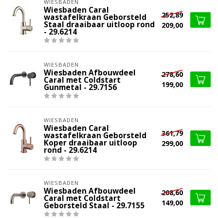
WIESBADEN
Wiesbaden Caral
252,89
wastafelkraan Geborsteld
Staal draaibaar uitloop rond
209,00
- 29.6214
WIESBADEN
Wiesbaden Afbouwdeel
278,60
Caral met Coldstart
199,00
Gunmetal - 29.7156
WIESBADEN
Wiesbaden Caral
361,79
wastafelkraan Geborsteld
Koper draaibaar uitloop
299,00
rond - 29.6214
WIESBADEN
Wiesbaden Afbouwdeel
208,60
Caral met Coldstart
149,00
Geborsteld Staal - 29.7155