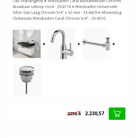
Talc Vrijhangend
+
Wiesbaden Caral wastafelkraan Chroom
draaibaar uitloop rond - 29.4114
+
Wiesbaden Universele
Sifon Star Laag Chroom 5/4" x 32 mm - 33.4429
+
Afvoerplug
Clickwaste Wiesbaden Caral Chroom 5/4" - 33.4010
+
+
+
2.230,57
2236.6