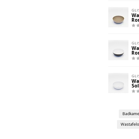
GLI
Wa
Ro
GLI
Wa
Ro
GLI
Wa
So
Badkame
Wastafel