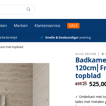
chten
Merken
Klantenservice
SALE
n
Bedenktijd
Snelle & Deskundige
Levering
ast met topblad
GLISS DESIGN
Badkamer
120cm⎢F
topblad
525,0
635.25
✓ Onderkast met t
lades met metalen g