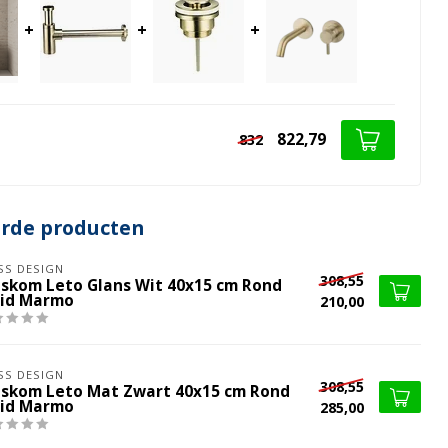
+
+
+
822,79
832
erde producten
SS DESIGN
308,55
skom Leto Glans Wit 40x15 cm Rond
lid Marmo
210,00
SS DESIGN
308,55
skom Leto Mat Zwart 40x15 cm Rond
lid Marmo
285,00