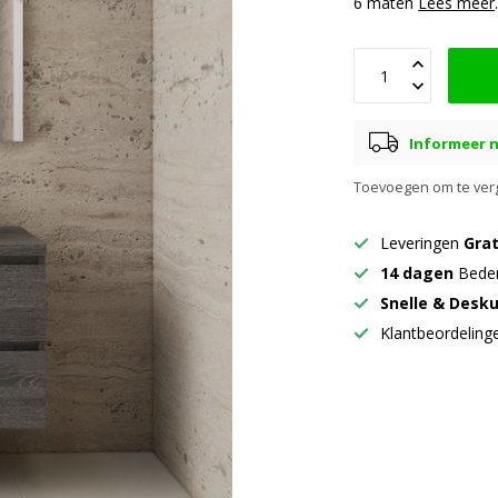
6 maten
Lees meer
Informeer n
Toevoegen om te verg
Leveringen
Grat
14 dagen
Beden
Snelle & Desk
Klantbeordelin