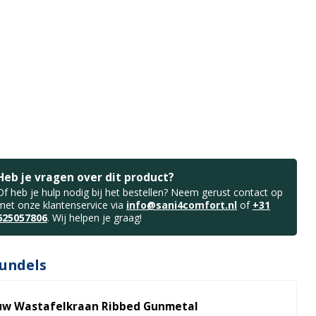
Heb je vragen over dit product?
Of heb je hulp nodig bij het bestellen? Neem gerust contact op
met onze klantenservice via
info@sani4comfort.nl
of
+31
625057806
. Wij helpen je graag!
undels
uw Wastafelkraan Ribbed Gunmetal