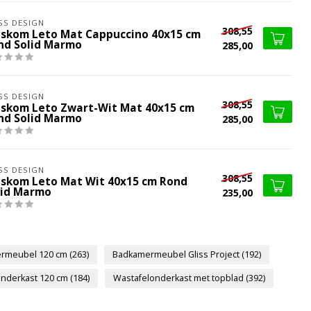
SS DESIGN
308,55
skom Leto Mat Cappuccino 40x15 cm
nd Solid Marmo
285,00
SS DESIGN
308,55
skom Leto Zwart-Wit Mat 40x15 cm
nd Solid Marmo
285,00
SS DESIGN
308,55
skom Leto Mat Wit 40x15 cm Rond
lid Marmo
235,00
rmeubel 120 cm
(263)
Badkamermeubel Gliss Project
(192)
onderkast 120 cm
(184)
Wastafelonderkast met topblad
(392)