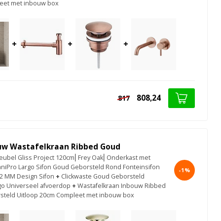
eet met inbouw box
+
+
+
808,24
817
uw Wastafelkraan Ribbed Goud
bel Gliss Project 120cm⎢Frey Oak⎢Onderkast met
niPro Largo Sifon Goud Geborsteld Rond Fonteinsifon
-1%
32 MM Design Sifon
+
Clickwaste Goud Geborsteld
go Universeel afvoerdop
+
Wastafelkraan Inbouw Ribbed
teld Uitloop 20cm Compleet met inbouw box