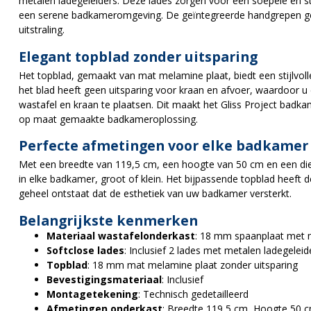
metalen ladegeleiders. Deze lades zorgen voor een soepele en stil
een serene badkameromgeving. De geïntegreerde handgrepen g
uitstraling.
Elegant topblad zonder uitsparing
Het topblad, gemaakt van mat melamine plaat, biedt een stijlvo
het blad heeft geen uitsparing voor kraan en afvoer, waardoor u d
wastafel en kraan te plaatsen. Dit maakt het Gliss Project badk
op maat gemaakte badkameroplossing.
Perfecte afmetingen voor elke badkamer
Met een breedte van 119,5 cm, een hoogte van 50 cm en een die
in elke badkamer, groot of klein. Het bijpassende topblad heef
geheel ontstaat dat de esthetiek van uw badkamer versterkt.
Belangrijkste kenmerken
Materiaal wastafelonderkast
: 18 mm spaanplaat met 
Softclose lades
: Inclusief 2 lades met metalen ladegeleid
Topblad
: 18 mm mat melamine plaat zonder uitsparing
Bevestigingsmateriaal
: Inclusief
Montagetekening
: Technisch gedetailleerd
Afmetingen onderkast
: Breedte 119,5 cm, Hoogte 50 c