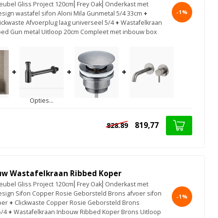
bel Gliss Project 120cm⎢Frey Oak⎢Onderkast met
-1%
sign wastafel sifon Aloni Mila Gunmetal 5/4 33cm
+
ickwaste Afvoerplug laag universeel 5/4
+
Wastafelkraan
ed Gun metal Uitloop 20cm Compleet met inbouw box
+
+
+
Opties...
819,77
828.89
uw Wastafelkraan Ribbed Koper
bel Gliss Project 120cm⎢Frey Oak⎢Onderkast met
sign Sifon Copper Rosie Geborsteld Brons afvoer sifon
-1%
per
+
Clickwaste Copper Rosie Geborsteld Brons
5/4
+
Wastafelkraan Inbouw Ribbed Koper Brons Uitloop