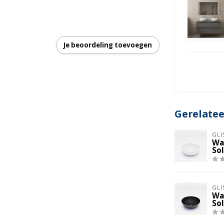
Je beoordeling toevoegen
Gerelate
GLI
Wa
So
GLI
Wa
So