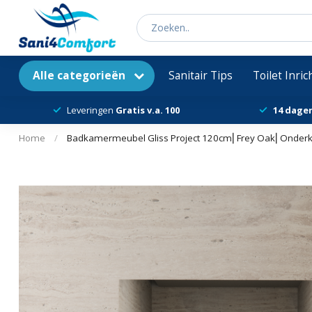
Alle categorieën
Sanitair Tips
Toilet Inri
Leveringen
Gratis v.a. 100
14 dage
Home
/
Badkamermeubel Gliss Project 120cm⎢Frey Oak⎢Onderk