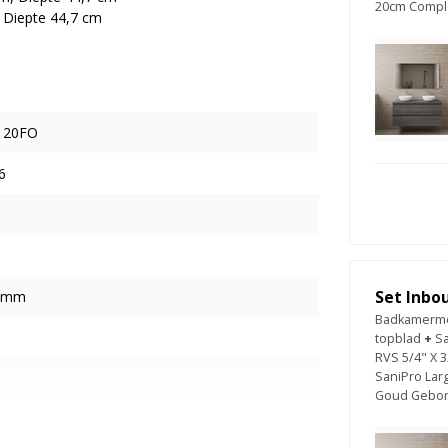
20cm Compl
 Diepte 44,7 cm
120FO
6
Set Inbo
73mm
Badkamermeu
topblad
+
Sa
RVS 5/4" X 
SaniPro Lar
Goud Gebors