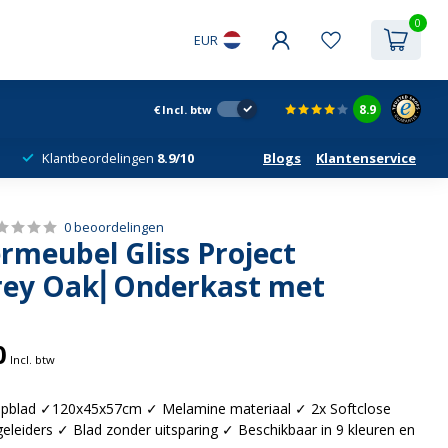
0
EUR
8.9
€
Incl. btw
Klantbeordelingen
8.9/10
Blogs
Klantenservice
0 beoordelingen
meubel Gliss Project
rey Oak⎢Onderkast met
0
Incl. btw
opblad ✓120x45x57cm ✓ Melamine materiaal ✓ 2x Softclose
eleiders ✓ Blad zonder uitsparing ✓ Beschikbaar in 9 kleuren en