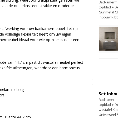
le sluiting, waardoor u altijd kunt genieten van
Badkamermeu
even de onderkast een strakke en moderne
topblad
+
De
Gunmetal Cl
Inbouw Ribb
lle afwerking voor uw badkamermeubel. Let op:
e volledige flexibiliteit heeft om uw eigen
amermeubel ideaal voor wie op zoek is naar een
pte van 44,7 cm past dit wastafelmeubel perfect
t dezelfde afmetingen, waardoor een harmonieus
melamine laag
Set Inbo
ers
Badkamermeu
topblad
+
De
wastafel Ko
Universeel 
m, Diepte 44,7 cm