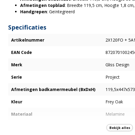
Afmetingen topblad
: Breedte 119,5 cm, Hoogte 1,8 cm,
Handgrepen
: Geïntegreerd
Specificaties
Artikelnummer
2X120FO + 5A
EAN Code
872070100245
Merk
Gliss Design
Serie
Project
Afmetingen badkamermeubel (BxDxH)
119,5x447x5
Kleur
Frey Oak
Materiaal
Melamine
Aantal Lades
2
Bekijk alles