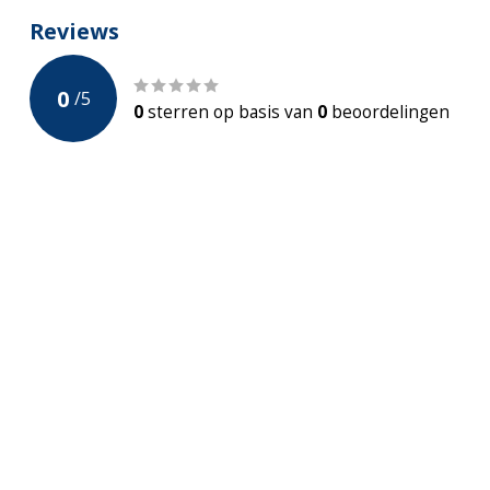
Softclose
Reviews
Incl. Waskom
0
/
5
Incl. Kraan
0
sterren op basis van
0
beoordelingen
Incl Sifon en click-waste
Voorgemonteerd
Bevestiging
Ophang
Garantie
2 jaar