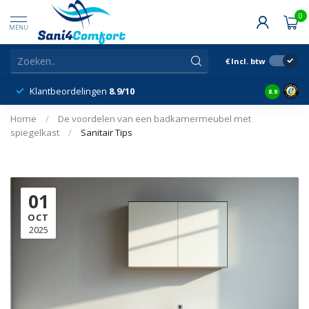
0
MENU
€
Incl. btw
Klantbeordelingen
8.9/10
8.9
Home
/
De voordelen van een badkamermeubel met
spiegelkast
/
Sanitair Tips
01
OCT
2025