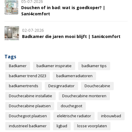
05-07-2026
Douchen of in bad: wat is goedkoper? |
Sani4comfort
02-07-2026
Badkamer die jaren mooi blijft | Sani4comfort
Tags
Badkamer
badkamer inspiratie
badkamer tips
badkamer trend 2023
badkamerradiatoren
badkamertrends
Designradiator
Douchecabine
Douchecabine installatie
Douchecabine monteren
Douchecabine plaatsen
douchegoot
Douchegoot plaatsen
elektrische radiator
inbouwbad
industrieel badkamer
ligbad
losse voorplaten