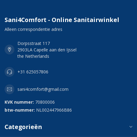
Sani4Comfort - Online Sanitairwinkel
Alleen correspondentie adres
Dorpsstraat 117
2903LA Capelle aan den Ijssel
the Netherlands
+31 625057806
sani4comfort@gmail.com
KVK nummer:
70800006
btw-nummer:
NL002447966B86
Categorieën