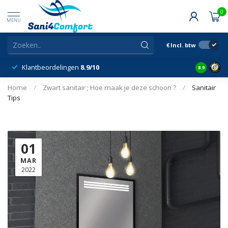
0
MENU
€
Incl. btw
Klantbeordelingen
8.9/10
8.9
Home
/
Zwart sanitair ; Hoe maak je deze schoon ?
/
Sanitair
Tips
01
MAR
2022