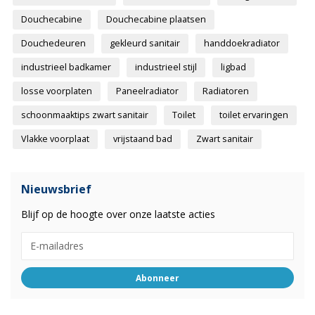
Douchecabine
Douchecabine plaatsen
Douchedeuren
gekleurd sanitair
handdoekradiator
industrieel badkamer
industrieel stijl
ligbad
losse voorplaten
Paneelradiator
Radiatoren
schoonmaaktips zwart sanitair
Toilet
toilet ervaringen
Vlakke voorplaat
vrijstaand bad
Zwart sanitair
Nieuwsbrief
Blijf op de hoogte over onze laatste acties
Abonneer