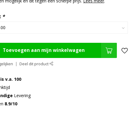
 mogelijk en dit tegen een scherpe prijs.
Lees meer
.
:
*
Toevoegen aan mijn winkelwagen
elijken
Deel dit product
is v.a. 100
ktijd
undige
Levering
gen
8.9/10