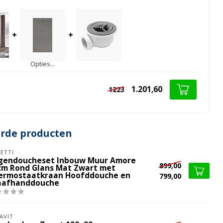
+
+
Opties...
1.201,60
1223
erde producten
ETTI
gendoucheset Inbouw Muur Amore
899,00
cm Rond Glans Mat Zwart met
ermostaatkraan Hoofddouche en
799,00
aafhanddouche
AVIT