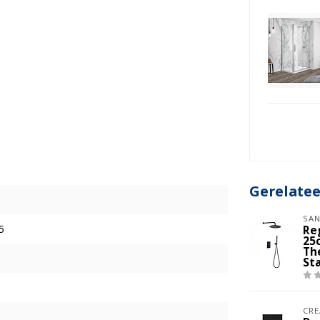
Gerelate
SAN
5
Re
25
Th
St
CRE