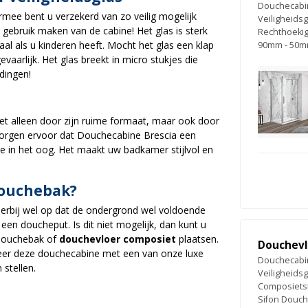
Douchecabin
ermee bent u verzekerd van zo veilig mogelijk
Veiligheidsg
gebruik maken van de cabine! Het glas is sterk
Rechthoekig 
aal als u kinderen heeft. Mocht het glas een klap
90mm - 50m
gevaarlijk. Het glas breekt in micro stukjes die
dingen!
iet alleen door zijn ruime formaat, maar ook door
zorgen ervoor dat Douchecabine Brescia een
e in het oog. Het maakt uw badkamer stijlvol en
douchebak?
hierbij wel op dat de ondergrond wel voldoende
een doucheput. Is dit niet mogelijk, dan kunt u
douchebak of
douchevloer composiet
plaatsen.
Douchevlo
eer deze douchecabine met een van onze luxe
Douchecabin
 stellen.
Veiligheidsg
Composietst
Sifon Douc