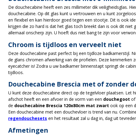
De douchecabine heeft een zes millimeter dik veiligheidsglas. Hi
douchecabine. Op dit glas kunt u vertrouwen en u kunt zorgeloos 
en flexibel en kan hierdoor goed tegen een stootje. Dit is ook ide
krijgen die zo hard is dat het glas toch breekt dan is ook dit niet 
allemaal onscherp zijn. U hoeft dus niet bang te zijn voor verwon
Chroom is tijdloos en verveelt niet
Deze douchecabine past perfect bij een tijdloze badkamerstijl. N
de glans chromen afwerking van de profielen. Deze kenmerken 
eyecatcher is! Zodra u uw badkamer binnenstapt springt de cabin
tijdloos.
Douchecabine Brescia met of zonder 
U kunt deze douchecabine direct op de tegelvloer plaatsen. Let 
afschot heeft en een afvoer in de vorm van een
douchegoot
of 
de
douchecabine Brescia 120x80cm mat zwart
ook op een 
Een douchecabine met een douchevloer is trend van nu. Combin
regendouchesets
en het resultaat zal u dag in, dag uit tevreden
Afmetingen