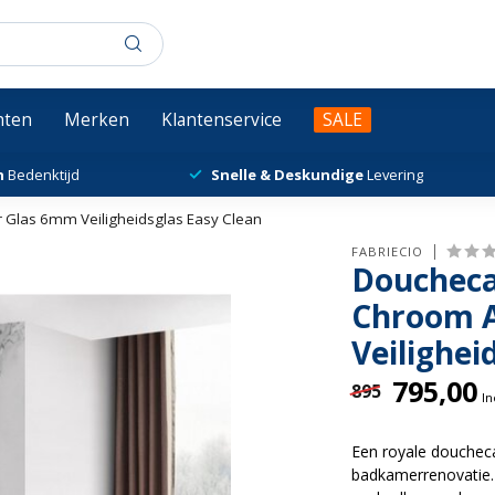
chten
Merken
Klantenservice
SALE
n
Bedenktijd
Snelle & Deskundige
Levering
 Glas 6mm Veiligheidsglas Easy Clean
FABRIECIO
Doucheca
Chroom A
Veilighei
795,00
895
In
Een royale doucheca
badkamerrenovatie.