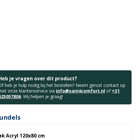
Heb je vragen over dit product?
Of heb je hulp nodig bij het bestellen? Neem gerust contact op
met onze klantenservice via
info@sani4comfort.nl
of
+31
625057806
. Wij helpen je graag!
undels
k Acryl 120x80 cm