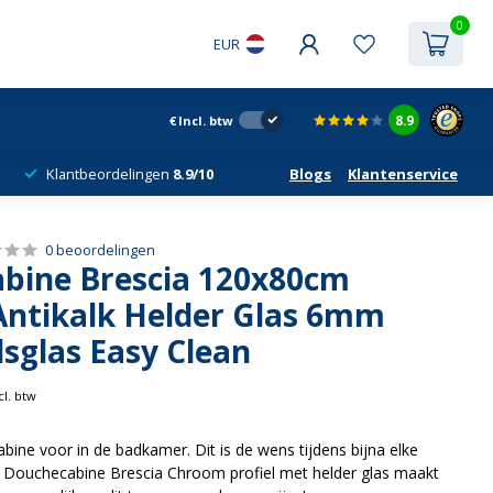
0
EUR
8.9
€
Incl. btw
Klantbeordelingen
8.9/10
Blogs
Klantenservice
0 beoordelingen
bine Brescia 120x80cm
ntikalk Helder Glas 6mm
dsglas Easy Clean
cl. btw
bine voor in de badkamer. Dit is de wens tijdens bijna elke
 Douchecabine Brescia Chroom profiel met helder glas maakt