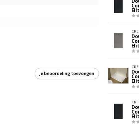
Do
Co
Eli
CRE
Do
Co
Eli
CRE
Do
Je beoordeling toevoegen
Co
Eli
ing
CRE
Do
Co
Eli