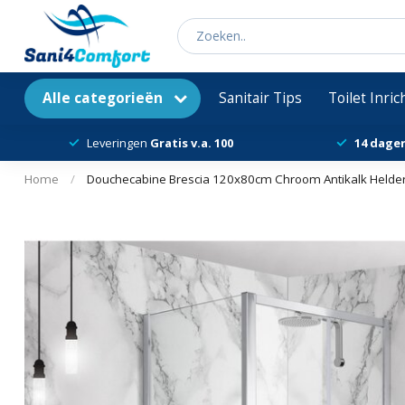
Alle categorieën
Sanitair Tips
Toilet Inri
Leveringen
Gratis v.a. 100
14 dage
Home
/
Douchecabine Brescia 120x80cm Chroom Antikalk Helder