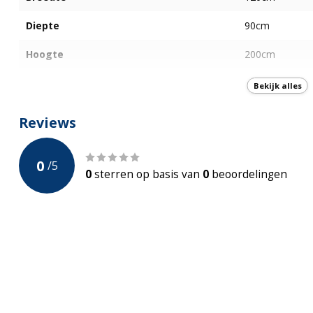
Diepte
90cm
Hoogte
200cm
Type deur
Schuifdeur
Bekijk alles
Plaatsing deur
Schuifdeur
Reviews
Openingswijze deur
Schuifdeur
0
/
5
Afwerking Glas
Helder Glas
0
sterren op basis van
0
beoordelingen
Dikte glas
6mm
Anti-Kalk
Ja - Nano-Coat
Kleur profiel
Chroom
Verstelbaar muurprofiel
Omkeerbaar