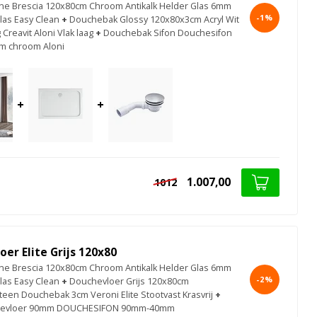
e Brescia 120x80cm Chroom Antikalk Helder Glas 6mm
-1%
las Easy Clean
+
Douchebak Glossy 120x80x3cm Acryl Wit
Creavit Aloni Vlak laag
+
Douchebak Sifon Douchesifon
m chroom Aloni
+
+
1.007,00
1012
er Elite Grijs 120x80
e Brescia 120x80cm Chroom Antikalk Helder Glas 6mm
-2%
las Easy Clean
+
Douchevloer Grijs 120x80cm
een Douchebak 3cm Veroni Elite Stootvast Krasvrij
+
hevloer 90mm DOUCHESIFON 90mm-40mm