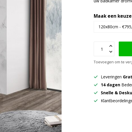
uw badkamer dromen
Maak een keuze
Toevoegen om te verg
Leveringen
Grat
14 dagen
Beden
Snelle & Desk
Klantbeordelin