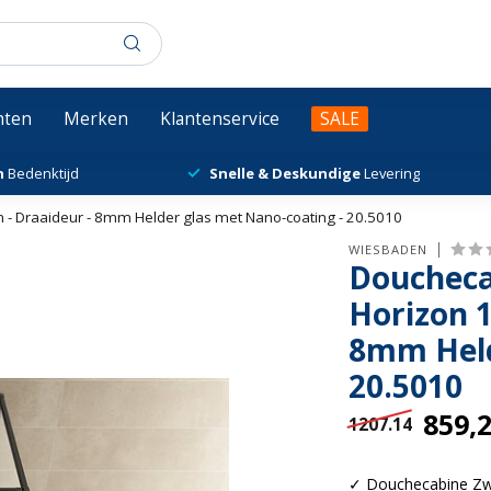
chten
Merken
Klantenservice
SALE
n
Bedenktijd
Snelle & Deskundige
Levering
- Draaideur - 8mm Helder glas met Nano-coating - 20.5010
WIESBADEN
Doucheca
Horizon 
8mm Held
20.5010
859,
1207.14
✓ Douchecabine Zw