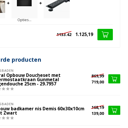
+
+
Opties...
1.125,19
1133.42
erde producten
SBADEN
ral Opbouw Doucheset met
869,99
ermostaatkraan Gunmetal
719,00
gendouche 25cm - 29.7957
SBADEN
168,19
bouw badkamer nis Demis 60x30x10cm
t Zwart
139,00