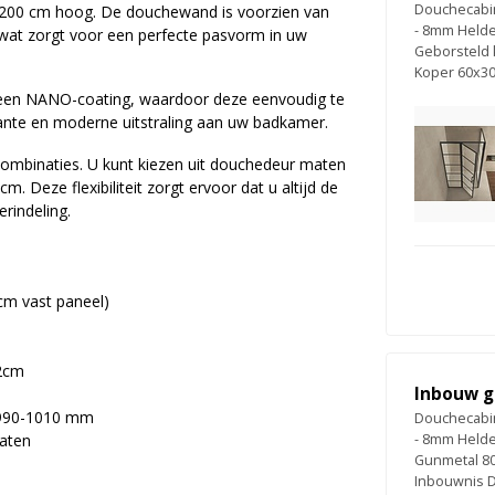
Douchecabin
200 cm hoog. De douchewand is voorzien van
- 8mm Helde
, wat zorgt voor een perfecte pasvorm in uw
Geborsteld
Koper 60x3
een NANO-coating, waardoor deze eenvoudig te
egante en moderne uitstraling aan uw badkamer.
5 combinaties. U kunt kiezen uit douchedeur maten
Deze flexibiliteit zorgt ervoor dat u altijd de
rindeling.
cm vast paneel)
 2cm
Inbouw g
: 990-1010 mm
Douchecabin
maten
- 8mm Helde
Gunmetal 8
Inbouwnis 