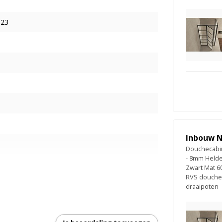
523
Inbouw N
Douchecabin
- 8mm Helde
s
Zwart Mat 
RVS doucheg
draaipoten
t zwarte Rasters / Vakken