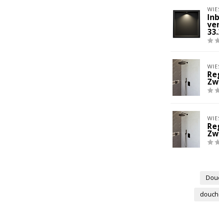
WIE
In
ve
33
WIE
Re
Zw
WIE
Re
Zw
Dou
douch