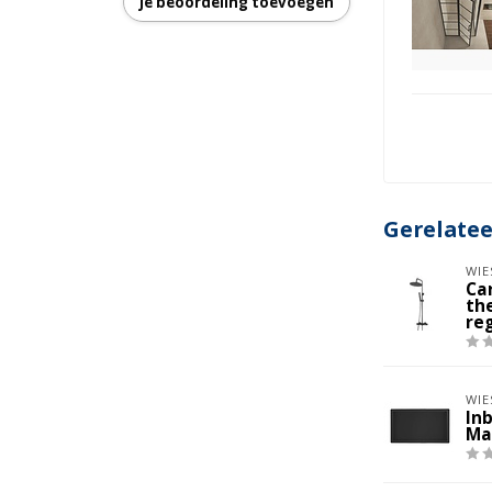
Je beoordeling toevoegen
ing
Gerelate
WIE
Ca
th
re
WIE
In
Ma