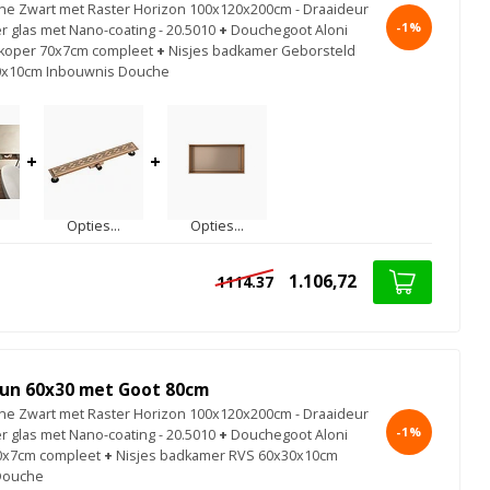
e Zwart met Raster Horizon 100x120x200cm - Draaideur
-1%
r glas met Nano-coating - 20.5010
+
Douchegoot Aloni
 koper 70x7cm compleet
+
Nisjes badkamer Geborsteld
0x10cm Inbouwnis Douche
+
+
Opties...
Opties...
1.106,72
1114.37
un 60x30 met Goot 80cm
e Zwart met Raster Horizon 100x120x200cm - Draaideur
-1%
r glas met Nano-coating - 20.5010
+
Douchegoot Aloni
0x7cm compleet
+
Nisjes badkamer RVS 60x30x10cm
Douche