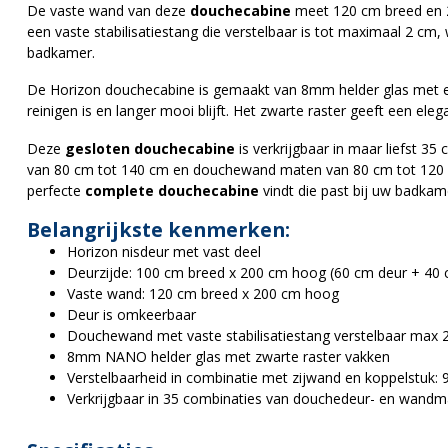
De vaste wand van deze
douchecabine
meet 120 cm breed en 
een vaste stabilisatiestang die verstelbaar is tot maximaal 2 cm
badkamer.
De Horizon douchecabine is gemaakt van 8mm helder glas met 
reinigen is en langer mooi blijft. Het zwarte raster geeft een el
Deze
gesloten douchecabine
is verkrijgbaar in maar liefst 3
van 80 cm tot 140 cm en douchewand maten van 80 cm tot 120 cm. 
perfecte
complete douchecabine
vindt die past bij uw badkame
Belangrijkste kenmerken:
Horizon nisdeur met vast deel
Deurzijde: 100 cm breed x 200 cm hoog (60 cm deur + 40 
Vaste wand: 120 cm breed x 200 cm hoog
Deur is omkeerbaar
Douchewand met vaste stabilisatiestang verstelbaar max
8mm NANO helder glas met zwarte raster vakken
Verstelbaarheid in combinatie met zijwand en koppelstuk
Verkrijgbaar in 35 combinaties van douchedeur- en wand