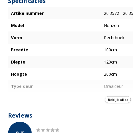
Specificaties
Artikelnummer
20.3572 - 20.3
Model
Horizon
Vorm
Rechthoek
Breedte
100cm
Diepte
120cm
Hoogte
200cm
Type deur
Draaideur
Plaatsing deur
Links en Recht
Bekijk alles
Openingswijze deur
Draaideur
Reviews
Afwerking Glas
Helder Glas me