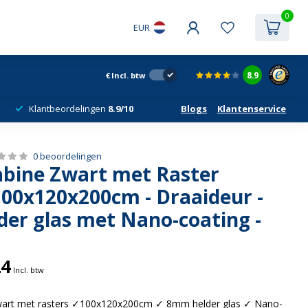
0
EUR
8.9
€
Incl. btw
Klantbeordelingen
8.9/10
Blogs
Klantenservice
0 beoordelingen
bine Zwart met Raster
100x120x200cm - Draaideur -
er glas met Nano-coating -
24
Incl. btw
art met rasters ✓100x120x200cm ✓ 8mm helder glas ✓ Nano-