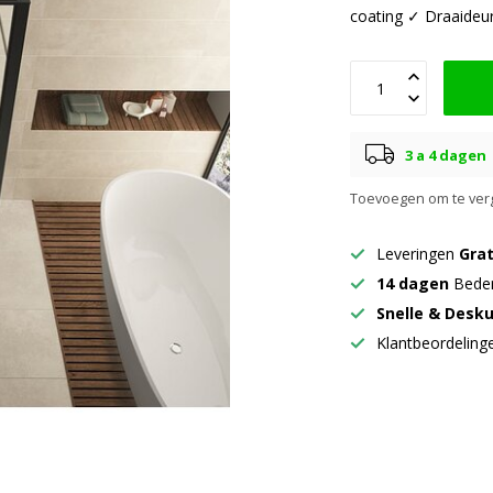
coating ✓ Draaideur
3 a 4 dagen
Toevoegen om te verg
Leveringen
Grat
14 dagen
Beden
Snelle & Desk
Klantbeordelin