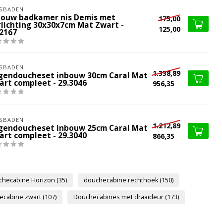
SBADEN
bouw badkamer nis Demis met
175,00
rlichting 30x30x7cm Mat Zwart -
125,00
.2167
SBADEN
1.338,89
gendoucheset inbouw 30cm Caral Mat
art compleet - 29.3046
956,35
SBADEN
1.212,89
gendoucheset inbouw 25cm Caral Mat
art compleet - 29.3040
866,35
checabine Horizon
(35)
douchecabine rechthoek
(150)
ecabine zwart
(107)
Douchecabines met draaideur
(173)