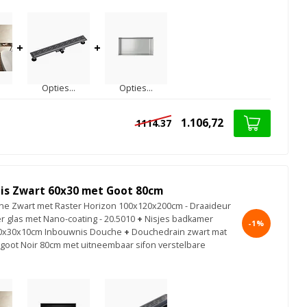
+
+
Opties...
Opties...
1.106,72
1114.37
is Zwart 60x30 met Goot 80cm
e Zwart met Raster Horizon 100x120x200cm - Draaideur
r glas met Nano-coating - 20.5010
+
Nisjes badkamer
-1%
60x30x10cm Inbouwnis Douche
+
Douchedrain zwart mat
oot Noir 80cm met uitneembaar sifon verstelbare