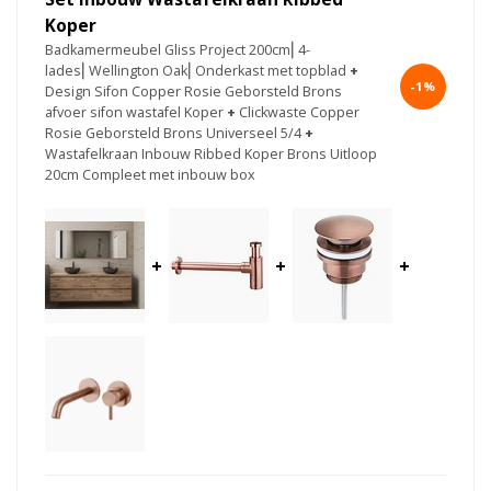
Koper
Badkamermeubel Gliss Project 200cm⎢4-
lades⎢Wellington Oak⎢Onderkast met topblad
+
-1%
Design Sifon Copper Rosie Geborsteld Brons
afvoer sifon wastafel Koper
+
Clickwaste Copper
Rosie Geborsteld Brons Universeel 5/4
+
Wastafelkraan Inbouw Ribbed Koper Brons Uitloop
20cm Compleet met inbouw box
+
+
+