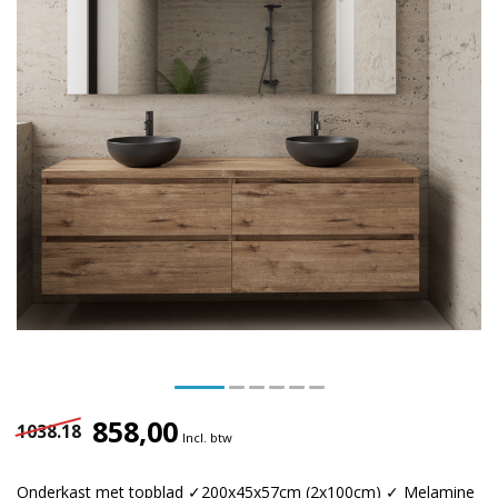
858,00
1038.18
Incl. btw
Onderkast met topblad ✓200x45x57cm (2x100cm) ✓ Melamine