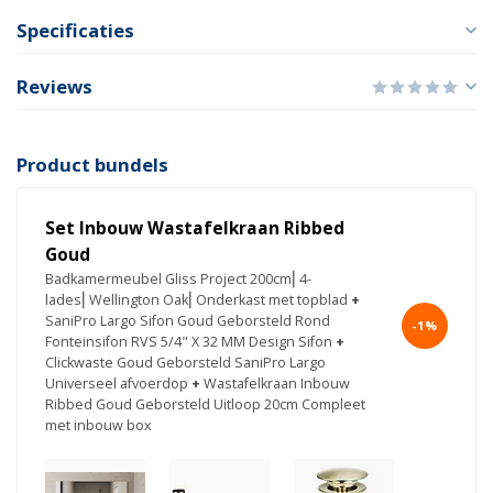
Specificaties
Reviews
Product bundels
Set Inbouw Wastafelkraan Ribbed
Goud
Badkamermeubel Gliss Project 200cm⎢4-
lades⎢Wellington Oak⎢Onderkast met topblad
+
SaniPro Largo Sifon Goud Geborsteld Rond
-1%
Fonteinsifon RVS 5/4" X 32 MM Design Sifon
+
Clickwaste Goud Geborsteld SaniPro Largo
Universeel afvoerdop
+
Wastafelkraan Inbouw
Ribbed Goud Geborsteld Uitloop 20cm Compleet
met inbouw box