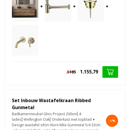
+
+
+
1.155,79
1165
Set Inbouw Wastafelkraan Ribbed
Gunmetal
Badkamermeubel Gliss Project 200cm⎢4-
lades⎢Wellington Oak⎢Onderkast met topblad
+
-1%
Design wastafel sifon Aloni Mila Gunmetal 5/4 33cm