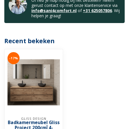
Of heb je hulp nodig bij het bestellen? Neem
gerust contact op met onze klantenservice via
info@sani4comfort.nl
of
+31 625057806
. Wij
helpen je graag!
Recent bekeken
-17%
GLISS DESIGN
Badkamermeubel Gliss
Project 200cm⎢4-