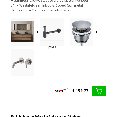
+
Gunmetal Clickwaste Afvoerplug laag universeel
5/4
+
Wastafelkraan Inbouw Ribbed Gun metal
Uitloop 20cm Compleet met inbouw box
+
+
+
Opties...
1.152,77
1161.89
Set Inbouw Wastafelkraan Ribbed