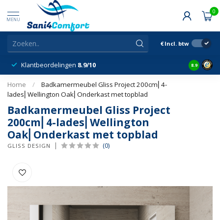
0
MENU
€
Incl. btw
Klantbeordelingen
8.9/10
8.9
Home
/
Badkamermeubel Gliss Project 200cm⎢4-
lades⎢Wellington Oak⎢Onderkast met topblad
Badkamermeubel Gliss Project
200cm⎢4-lades⎢Wellington
Oak⎢Onderkast met topblad
(0)
GLISS DESIGN