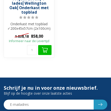
lades⎢Wellington
Oak⎢Onderkast met
topblad
Onderkast met topblad
✓200x45x57cm (2x100cm)
✓ Melamine materiaal ✓ 4x
858,00
1.038,18
Softclose...
Informeer naar de Levertijd
Schrijf je nu in voor onze nieuwsbrief.
Blijf op de hoogte over onze laatste acties